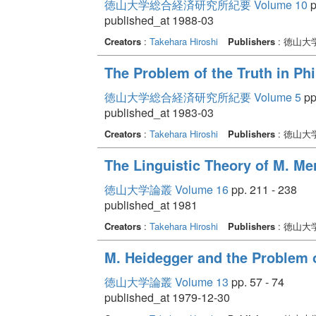
徳山大学総合経済研究所紀要 Volume 10
p
published_at 1988-03
Creators
:
Takehara Hiroshi
Publishers
: 徳山
The Problem of the Truth in Ph
徳山大学総合経済研究所紀要 Volume 5
pp
published_at 1983-03
Creators
:
Takehara Hiroshi
Publishers
: 徳山
The Linguistic Theory of M. Me
徳山大学論叢 Volume 16
pp. 211 - 238
published_at 1981
Creators
:
Takehara Hiroshi
Publishers
: 徳山大
M. Heidegger and the Problem o
徳山大学論叢 Volume 13
pp. 57 - 74
published_at 1979-12-30