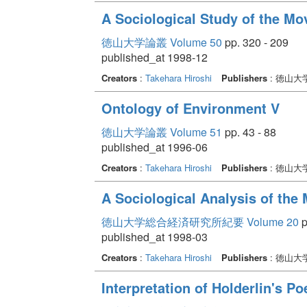
A Sociological Study of the Mov
徳山大学論叢 Volume 50
pp. 320 - 209
published_at 1998-12
Creators
:
Takehara Hiroshi
Publishers
: 徳山大
Ontology of Environment V
徳山大学論叢 Volume 51
pp. 43 - 88
published_at 1996-06
Creators
:
Takehara Hiroshi
Publishers
: 徳山大
A Sociological Analysis of t
徳山大学総合経済研究所紀要 Volume 20
p
published_at 1998-03
Creators
:
Takehara Hiroshi
Publishers
: 徳山
Interpretation of Holderlin's P