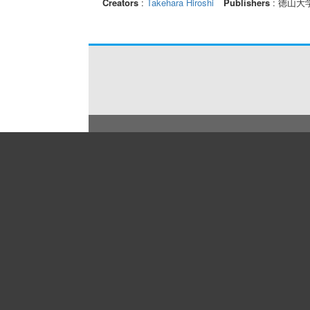
Creators
:
Takehara Hiroshi
Publishers
: 徳山大