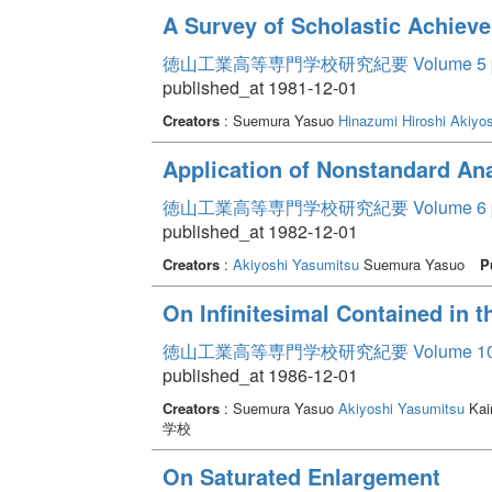
A Survey of Scholastic Achieve
徳山工業高等専門学校研究紀要 Volume 5
published_at 1981-12-01
Creators
: Suemura Yasuo
Hinazumi Hiroshi
Akiyos
Application of Nonstandard Ana
徳山工業高等専門学校研究紀要 Volume 6
published_at 1982-12-01
Creators
:
Akiyoshi Yasumitsu
Suemura Yasuo
P
On Infinitesimal Contained in 
徳山工業高等専門学校研究紀要 Volume 1
published_at 1986-12-01
Creators
: Suemura Yasuo
Akiyoshi Yasumitsu
Kai
学校
On Saturated Enlargement