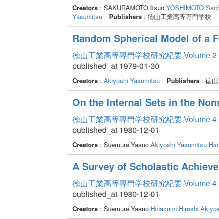
Creators
: SAKURAMOTO Itsuo
YOSHIMOTO Sach
Yasumitsu
Publishers
: 徳山工業高等専門学校
Random Spherical Model of a 
徳山工業高等専門学校研究紀要 Volume 2
published_at 1979-01-30
Creators
:
Akiyoshi Yasumitsu
Publishers
: 徳
On the Internal Sets in the No
徳山工業高等専門学校研究紀要 Volume 4
published_at 1980-12-01
Creators
: Suemura Yasuo
Akiyoshi Yasumitsu
Har
A Survey of Scholastic Achiev
徳山工業高等専門学校研究紀要 Volume 4
published_at 1980-12-01
Creators
: Suemura Yasuo
Hinazumi Hiroshi
Akiyos