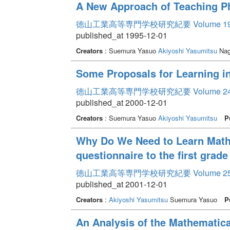
A New Approach of Teaching P
徳山工業高等専門学校研究紀要 Volume 1
published_at 1995-12-01
Creators
: Suemura Yasuo
Akiyoshi Yasumitsu
Nag
Some Proposals for Learning in 
徳山工業高等専門学校研究紀要 Volume 2
published_at 2000-12-01
Creators
: Suemura Yasuo
Akiyoshi Yasumitsu
P
Why Do We Need to Learn Mathe
questionnaire to the first grade
徳山工業高等専門学校研究紀要 Volume 2
published_at 2001-12-01
Creators
:
Akiyoshi Yasumitsu
Suemura Yasuo
P
An Analysis of the Mathematica