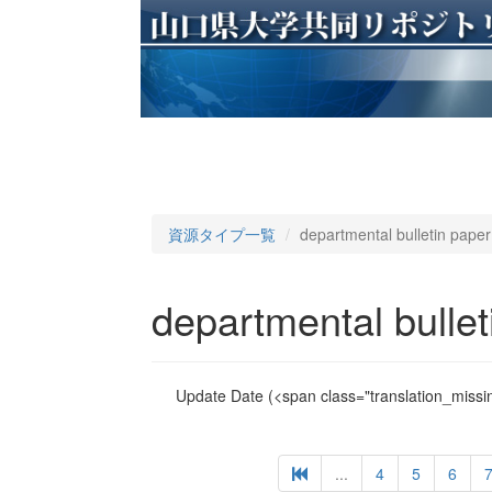
資源タイプ一覧
departmental bulletin paper
departmental bullet
Update Date
(<span class="translation_missin
...
4
5
6