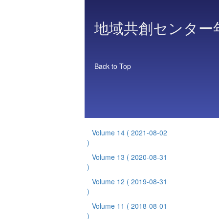
地域共創センター
Back to Top
Volume 14
( 2021-08-02
)
Volume 13
( 2020-08-31
)
Volume 12
( 2019-08-31
)
Volume 11
( 2018-08-01
)