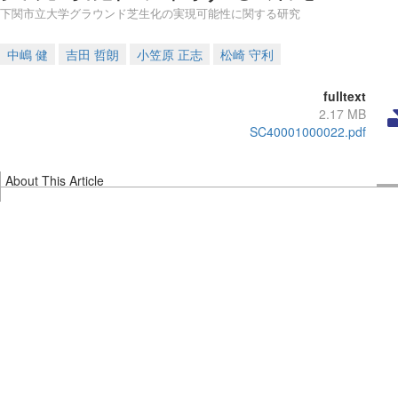
下関市立大学グラウンド芝生化の実現可能性に関する研究
中嶋 健
吉田 哲朗
小笠原 正志
松崎 守利
fulltext
2.17 MB
SC40001000022.pdf
About This Article