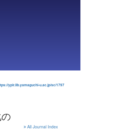
tps://ypir.lib.yamaguchi-u.ac.jp/sc/1797
化の
All Journal Index