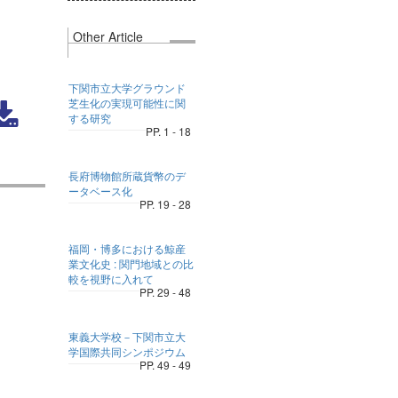
Other Article
下関市立大学グラウンド
芝生化の実現可能性に関
する研究
PP. 1 - 18
長府博物館所蔵貨幣のデ
ータベース化
PP. 19 - 28
福岡・博多における鯨産
業文化史 : 関門地域との比
較を視野に入れて
PP. 29 - 48
東義大学校－下関市立大
学国際共同シンポジウム
PP. 49 - 49