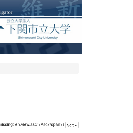
 missing: en.view.asc">Asc</span>)
Sort