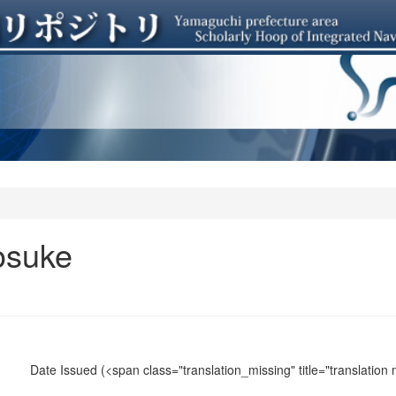
osuke
Date Issued
(<span class="translation_missing" title="translation