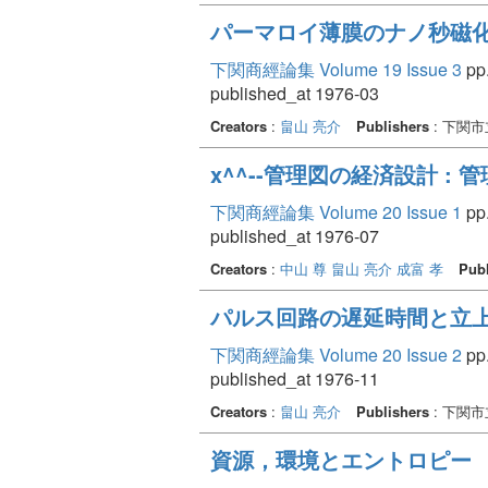
パーマロイ薄膜のナノ秒磁
下関商經論集 Volume 19 Issue 3
pp.
published_at 1976-03
Creators
:
畠山 亮介
Publishers
: 下関
x^^--管理図の経済設計 
下関商經論集 Volume 20 Issue 1
pp.
published_at 1976-07
Creators
:
中山 尊
畠山 亮介
成富 孝
Publ
パルス回路の遅延時間と立
下関商經論集 Volume 20 Issue 2
pp.
published_at 1976-11
Creators
:
畠山 亮介
Publishers
: 下関
資源，環境とエントロピー