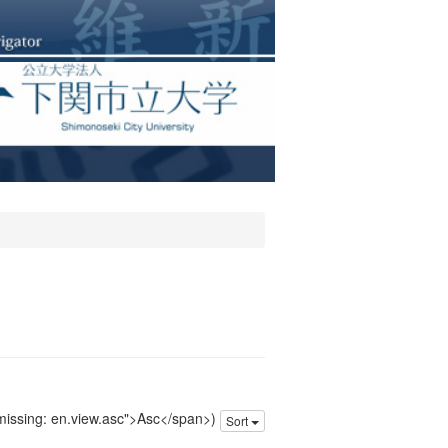
 missing: en.view.asc">Asc</span>)
Sort