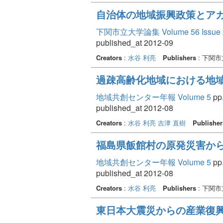
自治体の地域振興政策とアカ
下関市立大学論集 Volume 56 Issue 
published_at 2012-09
Creators
:
水谷 利亮
Publishers
: 下関
過疎高齢化地域における地域
地域共創センター年報 Volume 5
pp.
published_at 2012-08
Creators
:
水谷 利亮
吉津 直樹
Publisher
福島県飯館村の原発災害か
地域共創センター年報 Volume 5
pp.
published_at 2012-08
Creators
:
水谷 利亮
Publishers
: 下関
東日本大震災からの産業復