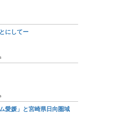
とにしてー
s
s
ム愛媛」と宮崎県日向圏域