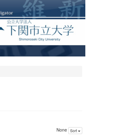
None
Sort