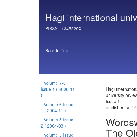
Hagi international univ
PISSN :
1345529X
Back to Top
Volume 7-8
Issue 1
( 2006-11
Hagi internation
)
university revi
Issue 1
Volume 6 Issue
published_at 1
1
( 2004-11 )
Wordswo
Volume 5 Issue
2
( 2004-03 )
The Ol
Volume 5 Issue