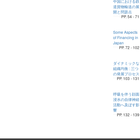
中国における鉄
道貨物輸送の展
開と問題点
PP. 54 - 71
Some Aspects
of Financing in
Japan
PP. 72 - 102
ダイナミックな
組織均衡 : 三つ
の発展プロセス
PP. 103 - 131
呼吸を伴う顔面
浸水の自律神経
活動へ及ぼす影
響
PP. 132 - 139