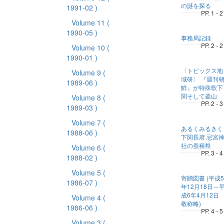
の謎を探る
1991-02 )
PP. 1 - 2
Volume 11
(
1990-05 )
事務局記録
PP. 2 - 2
Volume 10
(
1990-01 )
〈トピックス地
Volume 9
(
域研〉 『週刊
1989-06 )
鮮』が特殊歌下
関そして釜山
Volume 8
(
PP. 2 - 3
1989-03 )
Volume 7
(
あるくみるきく
1988-06 )
下関長府 忌宮
社の蚕種祭
Volume 6
(
PP. 3 - 4
1988-02 )
Volume 5
(
寄贈図書 (平成5
1986-07 )
年12月18日～
成6年4月12日
Volume 4
(
敬称略)
1986-06 )
PP. 4 - 5
Volume 3
(