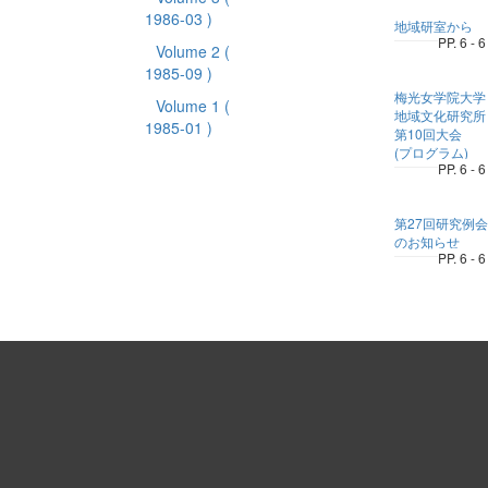
1986-03 )
地域研室から
PP. 6 - 6
Volume 2
(
1985-09 )
梅光女学院大学
Volume 1
(
地域文化研究所
1985-01 )
第10回大会
(プログラム)
PP. 6 - 6
第27回研究例会
のお知らせ
PP. 6 - 6