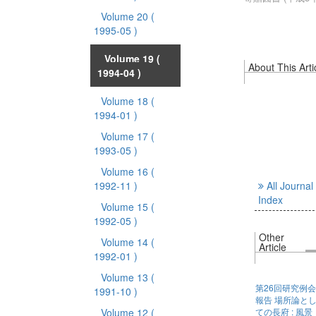
Volume 20
(
1995-05 )
Volume 19
(
About This Arti
1994-04 )
Volume 18
(
1994-01 )
Volume 17
(
1993-05 )
Volume 16
(
1992-11 )
All Journal
Index
Volume 15
(
1992-05 )
Other
Volume 14
(
Article
1992-01 )
Volume 13
(
第26回研究例会
1991-10 )
報告 場所論と
Volume 12
(
ての長府 : 風景