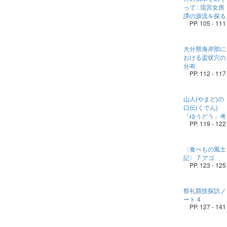
って : 琉宮女房
譚の源流を探る
PP. 105 - 111
大分県海岸部に
おける盃状穴の
分布
PP. 112 - 117
山人(やまど)の
口伝(くでん)
「ゆうどう」考
PP. 119 - 122
〈食べもの風土
記〉 7 アゴ
PP. 123 - 125
祭礼競技探訪ノ
ート 4
PP. 127 - 141