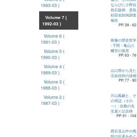
ならびに小野自
1993-03 )
然石版碑、彦島
杉田岩刻画調査
Volume 7
(
報告
1992-03 )
PP. 39 - 62
Volume 6
(
映像の歴史哲学
1991-03 )
: 下関・亀山八
幡宮の風景
Volume 5
(
PP. 63 - 76
1990-03 )
Volume 4
(
山口県から見た
1989-03 )
北辰信仰の諸相
PP. 77 - 90
Volume 3
(
1988-03 )
片山鳳翩と、そ
Volume 2
(
の周辺（その
1987-03 )
一）: 吉敷の先
生墓と記念碑
PP. 91 - 104
西石見山中の熊
狩の伝承をめぐ