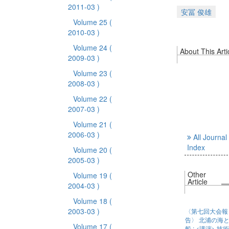
2011-03 )
安冨 俊雄
Volume 25
(
2010-03 )
Volume 24
(
About This Arti
2009-03 )
Volume 23
(
2008-03 )
Volume 22
(
2007-03 )
Volume 21
(
2006-03 )
All Journal
Index
Volume 20
(
2005-03 )
Other
Volume 19
(
Article
2004-03 )
Volume 18
(
2003-03 )
〈第七回大会報
告〉 北浦の海
Volume 17
(
船 : <講演> 技術