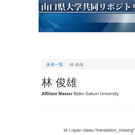
著者一覧
林 俊雄
林 俊雄
Affiliate Master
Baiko Gakuin University
Id
(<span class="translation_missing" 