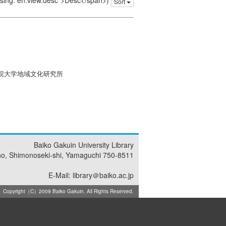
issing: en.view.desc">Desc</span>)
Sort
学院大学地域文化研究所
Baiko Gakuin University Library
ho, Shimonoseki-shi, Yamaguchi 750-8511
E-Mail: library＠baiko.ac.jp
Copyright（C）2009 Baiko Gakuin. All Rights Reserved.