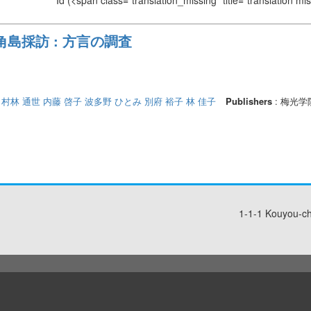
Id
(<span class="translation_missing" title="translation m
島採訪 : 方言の調査
村林 通世
内藤 啓子
波多野 ひとみ
別府 裕子
林 佳子
Publishers
: 梅光
1-1-1 Kouyou-c