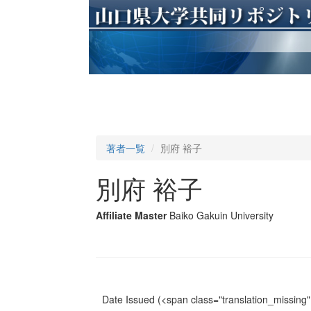
著者一覧
別府 裕子
別府 裕子
Affiliate Master
Baiko Gakuin University
Date Issued
(<span class="translation_missing" 