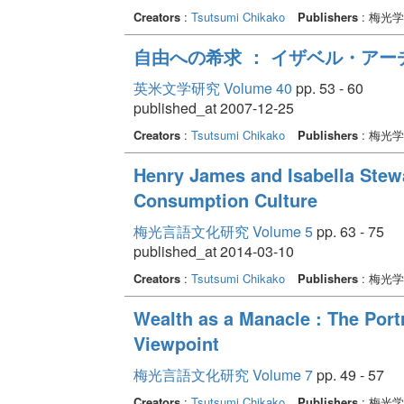
Creators
:
Tsutsumi Chikako
Publishers
: 梅光
自由への希求 ： イザベル・ア
英米文学研究 Volume 40
pp. 53 - 60
published_at 2007-12-25
Creators
:
Tsutsumi Chikako
Publishers
: 梅光
Henry James and Isabella Stew
Consumption Culture
梅光言語文化研究 Volume 5
pp. 63 - 75
published_at 2014-03-10
Creators
:
Tsutsumi Chikako
Publishers
: 梅光
Wealth as a Manacle : The Port
Viewpoint
梅光言語文化研究 Volume 7
pp. 49 - 57
Creators
:
Tsutsumi Chikako
Publishers
: 梅光