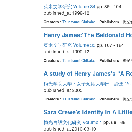
英米文学研究 Volume 34
pp. 89 - 104
published_at 1998-12
Creators
:
Tsustsumi Chikako
Publishers
: 梅
Henry James:'The Beldonald Ho
英米文学研究 Volume 35
pp. 167 - 184
published_at 1999-12
Creators
:
Tsustsumi Chikako
Publishers
: 梅
A study of Henry James's “A R
梅光学院大学・女子短期大学部 論集 Volum
published_at 2005
Creators
:
Tsustsumi Chikako
Publishers
: 梅
Sara Crewe's Identity In A Littl
梅光言語文化研究 Volume 1
pp. 56 - 66
published_at 2010-03-10