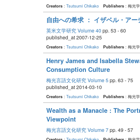
Creators
:
Tsutsumi Chikako
Publishers
: 梅光
自由への希求 ： イザベル・ア
英米文学研究 Volume 40
pp. 53 - 60
published_at 2007-12-25
Creators
:
Tsutsumi Chikako
Publishers
: 梅光
Henry James and Isabella Stew
Consumption Culture
梅光言語文化研究 Volume 5
pp. 63 - 75
published_at 2014-03-10
Creators
:
Tsutsumi Chikako
Publishers
: 梅光
Wealth as a Manacle : The Port
Viewpoint
梅光言語文化研究 Volume 7
pp. 49 - 57
Creators
:
Tsutsumi Chikako
Publishers
: 梅光