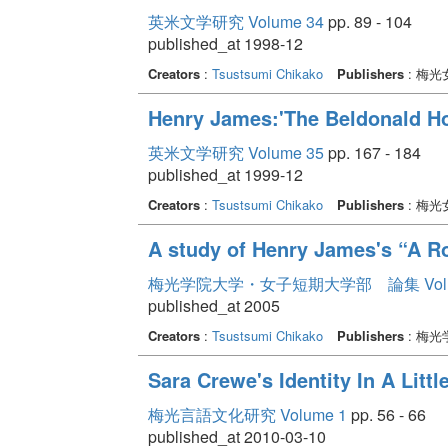
英米文学研究 Volume 34
pp. 89 - 104
published_at 1998-12
Creators
:
Tsustsumi Chikako
Publishers
: 梅
Henry James:'The Beldonald Ho
英米文学研究 Volume 35
pp. 167 - 184
published_at 1999-12
Creators
:
Tsustsumi Chikako
Publishers
: 梅
A study of Henry James's “A R
梅光学院大学・女子短期大学部 論集 Volum
published_at 2005
Creators
:
Tsustsumi Chikako
Publishers
: 梅
Sara Crewe's Identity In A Littl
梅光言語文化研究 Volume 1
pp. 56 - 66
published_at 2010-03-10