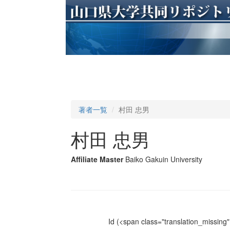
著者一覧
村田 忠男
村田 忠男
Affiliate Master
Baiko Gakuin University
Id
(<span class="translation_missing" 