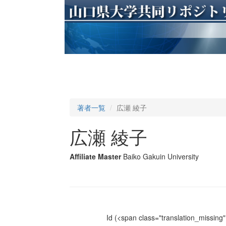
著者一覧
広瀬 綾子
広瀬 綾子
Affiliate Master
Baiko Gakuin University
Id
(<span class="translation_missing" 