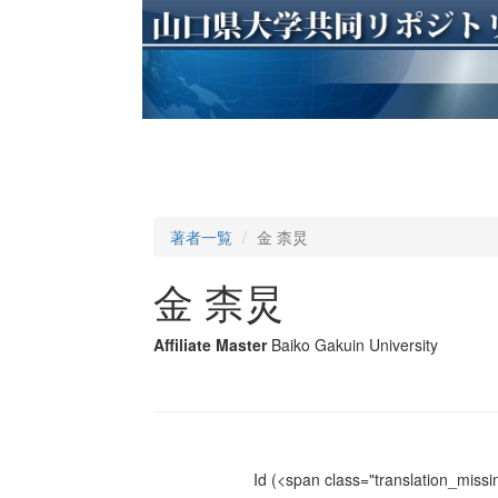
著者一覧
金 柰炅
金 柰炅
Affiliate Master
Baiko Gakuin University
Id
(<span class="translation_missin