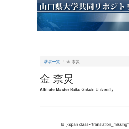
著者一覧
金 柰炅
金 柰炅
Affiliate Master
Baiko Gakuin University
Id
(<span class="translation_missing" 