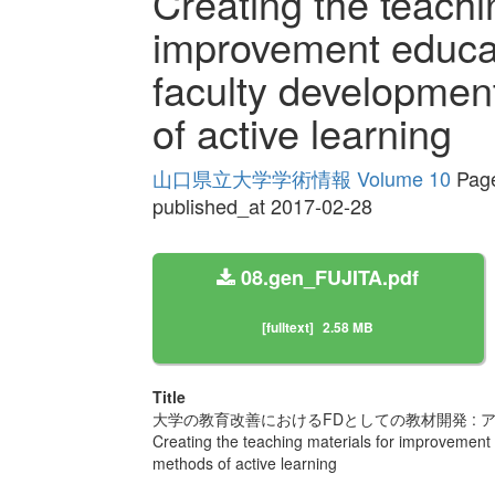
Creating the teachi
improvement educati
faculty developmen
of active learning
山口県立大学学術情報 Volume 10
Page
published_at 2017-02-28
08.gen_FUJITA.pdf
[fulltext]
2.58 MB
Title
大学の教育改善におけるFDとしての教材開発 :
Creating the teaching materials for improvement 
methods of active learning