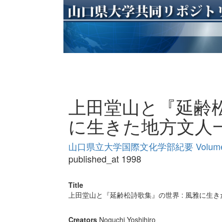
上田堂山と『延齢松
に生きた地方文人
山口県立大学国際文化学部紀要 Volume
published_at 1998
Title
上田堂山と『延齢松詩歌集』の世界 : 風雅に生
Creators
Noguchi Yoshihiro