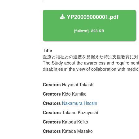
YP20009000001.pdf
[fulltext]
828 KB
Title
医療と福祉との連携を見据えた特別支援教育に対
The Study about the awareness and requirement o
disabilities in the view of collaboration with medi
Creators
Hayashi Takashi
Creators
Kido Kumiko
Creators
Nakamura Hitoshi
Creators
Takano Kazuyoshi
Creators
Katoda Keiko
Creators
Katada Masako