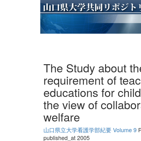
The Study about t
requirement of teac
educations for childr
the view of collabo
welfare
山口県立大学看護学部紀要 Volume 9
P
published_at 2005