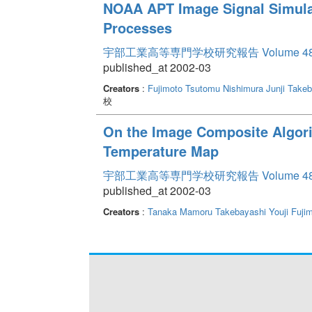
NOAA APT Image Signal Simula
Processes
宇部工業高等専門学校研究報告 Volume 4
published_at 2002-03
Creators
:
Fujimoto Tsutomu
Nishimura Junji
Takeb
校
On the Image Composite Algori
Temperature Map
宇部工業高等専門学校研究報告 Volume 4
published_at 2002-03
Creators
:
Tanaka Mamoru
Takebayashi Youji
Fuji