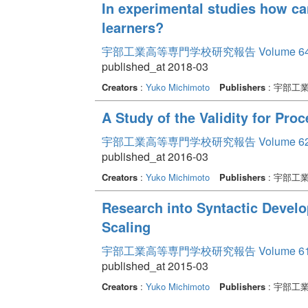
In experimental studies how ca
learners?
宇部工業高等専門学校研究報告 Volume 6
published_at 2018-03
Creators
:
Yuko Michimoto
Publishers
: 宇部工
A Study of the Validity for Pro
宇部工業高等専門学校研究報告 Volume 6
published_at 2016-03
Creators
:
Yuko Michimoto
Publishers
: 宇部工
Research into Syntactic Develo
Scaling
宇部工業高等専門学校研究報告 Volume 6
published_at 2015-03
Creators
:
Yuko Michimoto
Publishers
: 宇部工