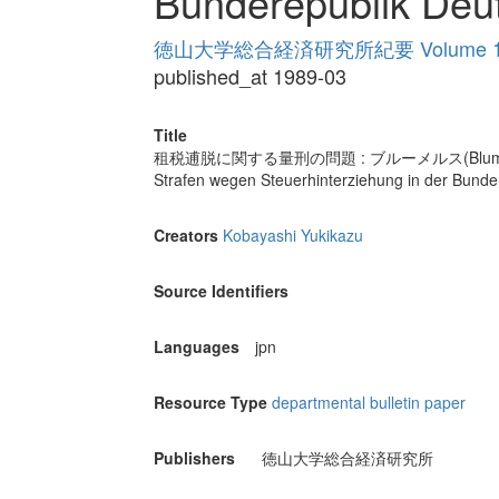
Bunderepublik Deu
徳山大学総合経済研究所紀要 Volume 1
published_at 1989-03
Title
租税逋脱に関する量刑の問題 : ブルーメルス(Blu
Strafen wegen Steuerhinterziehung in der Bunde
Creators
Kobayashi Yukikazu
Source Identifiers
Languages
jpn
Resource Type
departmental bulletin paper
Publishers
徳山大学総合経済研究所