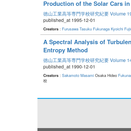
Production of the Solar Cars i
徳山工業高等専門学校研究紀要 Volume 1
published_at 1995-12-01
Creators
:
Furusawa Tasuku
Fukunaga Kyoichi
Fuj
A Spectral Analysis of Turbule
Entropy Method
徳山工業高等専門学校研究紀要 Volume 1
published_at 1990-12-01
Creators
:
Sakamoto Masami
Osaka Hideo
Fukuna
校