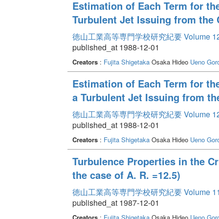
Estimation of Each Term for th
Turbulent Jet Issuing from the
徳山工業高等専門学校研究紀要 Volume 1
published_at 1988-12-01
Creators
:
Fujita Shigetaka
Osaka Hideo
Ueno Gor
Estimation of Each Term for th
a Turbulent Jet Issuing from t
徳山工業高等専門学校研究紀要 Volume 1
published_at 1988-12-01
Creators
:
Fujita Shigetaka
Osaka Hideo
Ueno Gor
Turbulence Properties in the Cr
the case of A. R. =12.5)
徳山工業高等専門学校研究紀要 Volume 1
published_at 1987-12-01
Creators
:
Fujita Shigetaka
Osaka Hideo
Ueno Gor