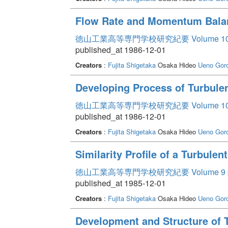
Flow Rate and Momentum Balan
徳山工業高等専門学校研究紀要 Volume 1
published_at 1986-12-01
Creators
:
Fujita Shigetaka
Osaka Hideo
Ueno Gor
Developing Process of Turbulen
徳山工業高等専門学校研究紀要 Volume 1
published_at 1986-12-01
Creators
:
Fujita Shigetaka
Osaka Hideo
Ueno Gor
Similarity Profile of a Turbule
徳山工業高等専門学校研究紀要 Volume 9
published_at 1985-12-01
Creators
:
Fujita Shigetaka
Osaka Hideo
Ueno Gor
Development and Structure of T