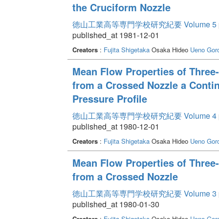
the Cruciform Nozzle
徳山工業高等専門学校研究紀要 Volume 5
published_at 1981-12-01
Creators
:
Fujita Shigetaka
Osaka Hideo
Ueno Gor
Mean Flow Properties of Three-
from a Crossed Nozzle a Contin
Pressure Profile
徳山工業高等専門学校研究紀要 Volume 4
published_at 1980-12-01
Creators
:
Fujita Shigetaka
Osaka Hideo
Ueno Gor
Mean Flow Properties of Three-
from a Crossed Nozzle
徳山工業高等専門学校研究紀要 Volume 3
published_at 1980-01-30
Creators
:
Fujita Shigetaka
Osaka Hideo
Ueno Gor