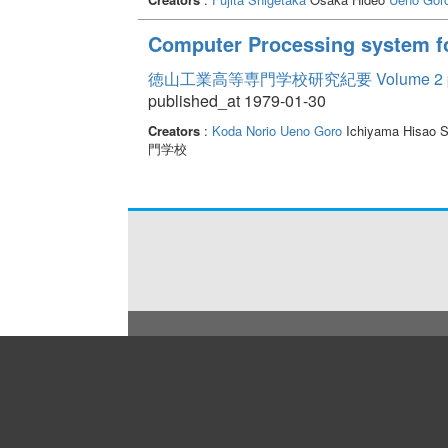
Computer Processing system f
徳山工業高等専門学校研究紀要 Volume 2
published_at 1979-01-30
Creators
:
Koda Norio
Ueno Goro
Ichiyama Hisao S
門学校