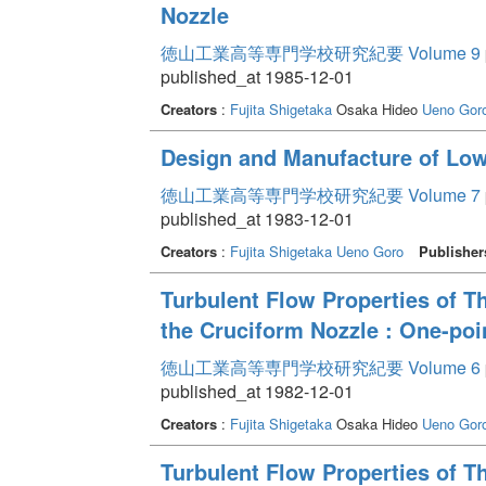
Nozzle
徳山工業高等専門学校研究紀要 Volume 9
published_at 1985-12-01
Creators
:
Fujita Shigetaka
Osaka Hideo
Ueno Gor
Design and Manufacture of Lo
徳山工業高等専門学校研究紀要 Volume 7
published_at 1983-12-01
Creators
:
Fujita Shigetaka
Ueno Goro
Publisher
Turbulent Flow Properties of T
the Cruciform Nozzle : One-poin
徳山工業高等専門学校研究紀要 Volume 6
published_at 1982-12-01
Creators
:
Fujita Shigetaka
Osaka Hideo
Ueno Gor
Turbulent Flow Properties of T