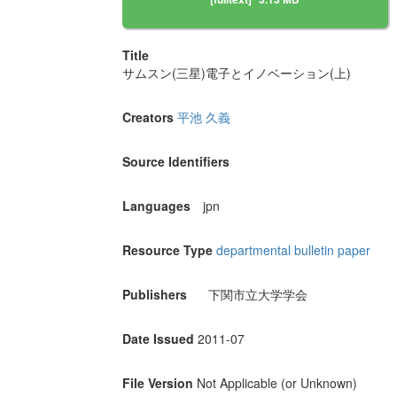
Title
サムスン(三星)電子とイノベーション(上)
Creators
平池 久義
Source Identifiers
Languages
jpn
Resource Type
departmental bulletin paper
Publishers
下関市立大学学会
Date Issued
2011-07
File Version
Not Applicable (or Unknown)