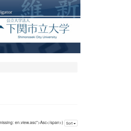
 missing: en.view.asc">Asc</span>)
Sort