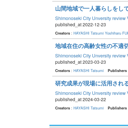
山間地域で一人暮らしをし
Shimonoseki City Unversity review 
published_at 2022-12-23
Creators
:
HAYASHI Tatsumi
Yoshiharu F
地域在住の高齢女性の不適
Shimonoseki City Unversity review 
published_at 2023-03-23
Creators
:
HAYASHI Tatsumi
Publishers
研究成果が現場に活用され
Shimonoseki City Unversity review 
published_at 2024-03-22
Creators
:
HAYASHI Tatsumi
Publishers