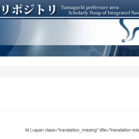
Id
(<span class="translation_missing" title="translation m