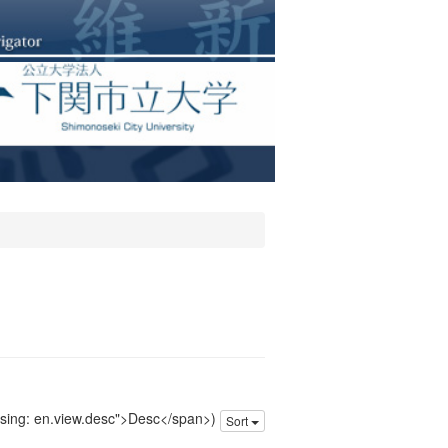
issing: en.view.desc">Desc</span>)
Sort