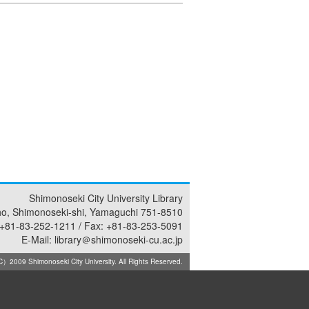
Shimonoseki City University Library
ho, Shimonoseki-shi, Yamaguchi 751-8510
 +81-83-252-1211 / Fax: +81-83-253-5091
E-Mail: library＠shimonoseki-cu.ac.jp
）2009 Shimonoseki City University. All Rights Reserved.