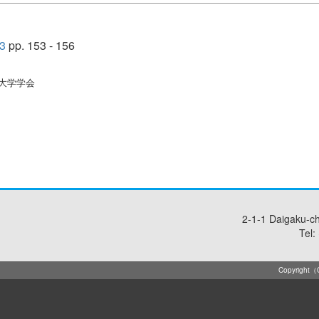
3
pp. 153 - 156
立大学学会
2-1-1 Daigaku-c
Tel:
Copyright（C