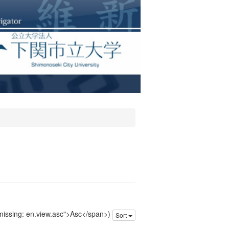
 missing: en.view.asc">Asc</span>)
Sort