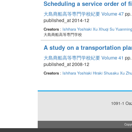
Scheduling a service order of fi
大島商船高等専門学校紀要 Volume 47
pp.
published_at 2014-12
Creators
:
Ishihara Yoshiaki
Xu Xhuqi
Su Yuanmin
大島商船高等専門学校
A study on a transportation pla
大島商船高等専門学校紀要 Volume 41
pp.
published_at 2008-12
Creators
:
Ishihara Yoshiaki
Hiraki Shusaku
Xu Zhu
1091-1 Oa
Copyr