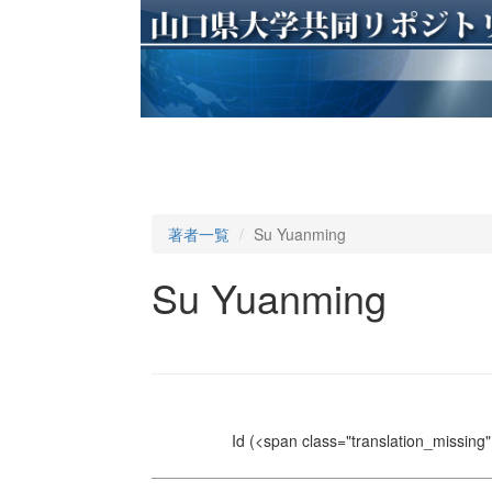
著者一覧
Su Yuanming
Su Yuanming
Id
(<span class="translation_missing" 