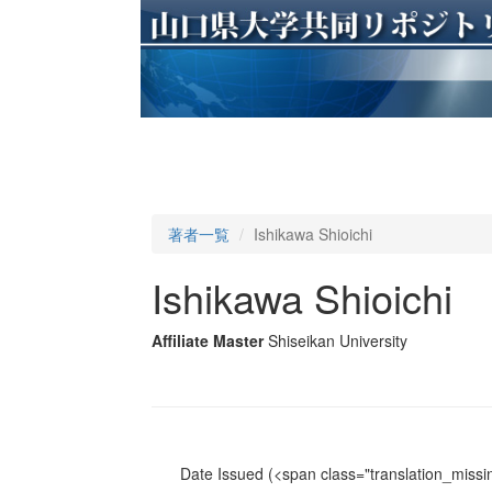
著者一覧
Ishikawa Shioichi
Ishikawa Shioichi
Affiliate Master
Shiseikan University
Date Issued
(<span class="translation_missin