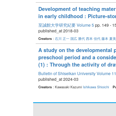
Development of teaching mater
in early childhood : Picture-st
至誠館大学研究紀要 Volume 5
pp. 149 - 1
published_at 2018-03
Creators
:
石川 正一
国広 勝代
西本 佳代
藤本 夏美
A study on the developmental p
preschool period and a consider
(1) : Through the activity of dr
Bulletin of Shiseikan University Volume 1
published_at 2024-03
Creators
: Kawasaki Kazumi
Ishikawa Shioichi
Pu