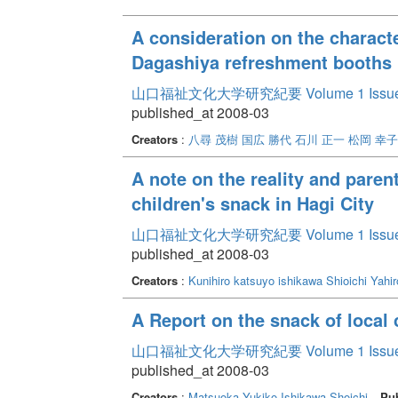
A consideration on the characte
Dagashiya refreshment booths
山口福祉文化大学研究紀要 Volume 1 Issue
published_at 2008-03
Creators
:
八尋 茂樹
国広 勝代
石川 正一
松岡 幸子
A note on the reality and paren
children's snack in Hagi City
山口福祉文化大学研究紀要 Volume 1 Issue
published_at 2008-03
Creators
:
Kunihiro katsuyo
ishikawa Shioichi
Yahir
A Report on the snack of local 
山口福祉文化大学研究紀要 Volume 1 Issue
published_at 2008-03
Creators
:
Matsuoka Yukiko
Ishikawa Shoichi
Pub