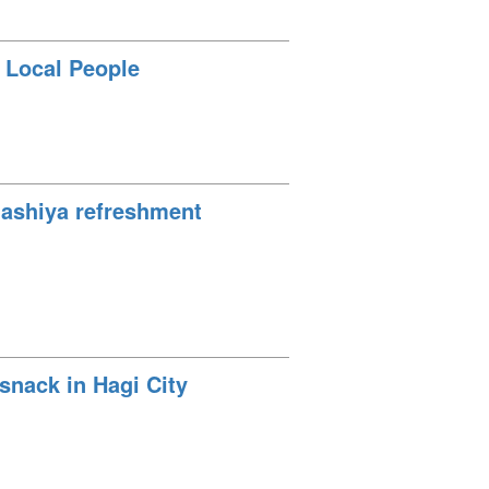
 Local People
agashiya refreshment
 snack in Hagi City