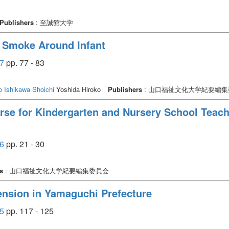
Publishers
: 至誠館大学
 Smoke Around Infant
7
pp. 77 - 83
o
Ishikawa Shoichi
Yoshida Hiroko
Publishers
: 山口福祉文化大学紀要編
urse for Kindergarten and Nursery School Teach
6
pp. 21 - 30
s
: 山口福祉文化大学紀要編集委員会
ension in Yamaguchi Prefecture
5
pp. 117 - 125