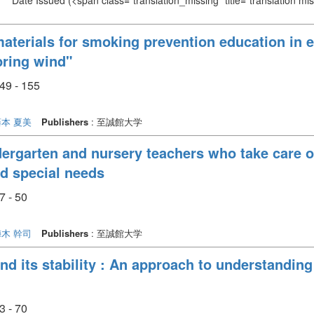
Date Issued
(<span class="translation_missing" title="translation m
terials for smoking prevention education in ea
pring wind"
49 - 155
藤本 夏美
Publishers
: 至誠館大学
ergarten and nursery teachers who take care o
d special needs
7 - 50
梅木 幹司
Publishers
: 至誠館大学
nd its stability : An approach to understanding
3 - 70