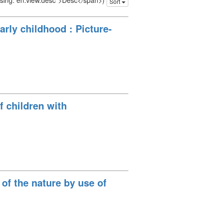
issing: en.view.desc">Desc</span>)
Sort
rly childhood : Picture-
f children with
 of the nature by use of