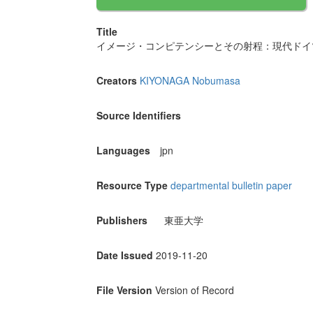
Title
イメージ・コンピテンシーとその射程：現代ドイ
Creators
KIYONAGA Nobumasa
Source Identifiers
Languages
jpn
Resource Type
departmental bulletin paper
Publishers
東亜大学
Date Issued
2019-11-20
File Version
Version of Record