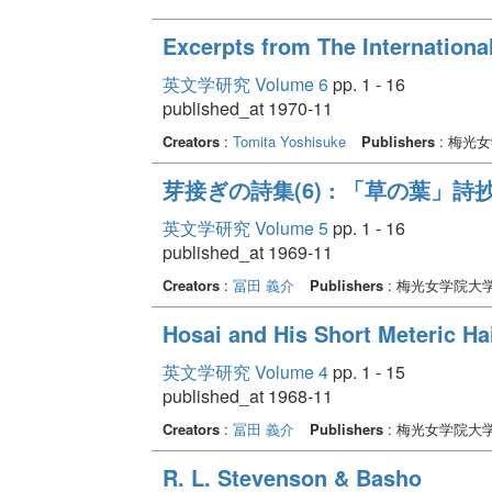
Excerpts from The Internationa
英文学研究 Volume 6
pp. 1 - 16
published_at 1970-11
Creators
:
Tomita Yoshisuke
Publishers
: 梅光
芽接ぎの詩集(6) : 「草の葉」詩抄
英文学研究 Volume 5
pp. 1 - 16
published_at 1969-11
Creators
:
冨田 義介
Publishers
: 梅光女学院大
Hosai and His Short Meteric Ha
英文学研究 Volume 4
pp. 1 - 15
published_at 1968-11
Creators
:
冨田 義介
Publishers
: 梅光女学院大
R. L. Stevenson & Basho