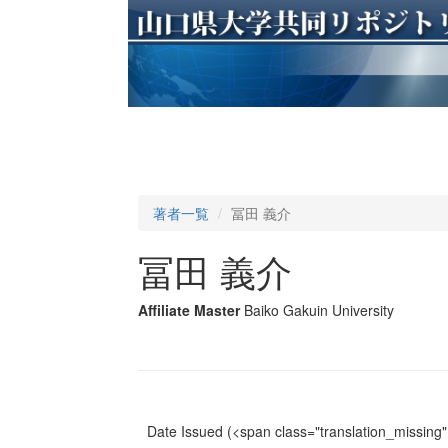
著者一覧
冨田 義介
冨田 義介
Affiliate Master
Baiko Gakuin University
Date Issued
(<span class="translation_missing" 