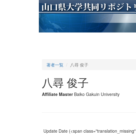
著者一覧
八尋 俊子
八尋 俊子
Affiliate Master
Baiko Gakuin University
Update Date
(<span class="translation_missing" 