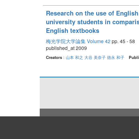
Research on the use of Englis
university students in comparis
English textbooks
梅光学院大学論集 Volume 42
pp. 45 - 58
published_at 2009
Creators
:
山本 和之
大谷 美奈子
徳永 和子
Publi