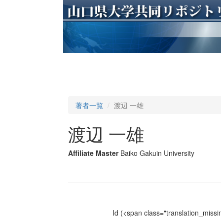
著者一覧
渡辺 一雄
渡辺 一雄
Affiliate Master
Baiko Gakuin University
Id
(<span class="translation_missin