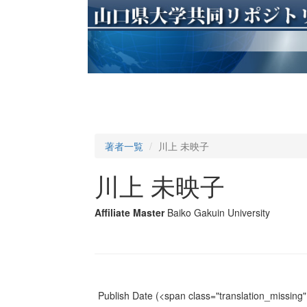
著者一覧
川上 未映子
川上 未映子
Affiliate Master
Baiko Gakuin University
Publish Date
(<span class="translation_missing" 