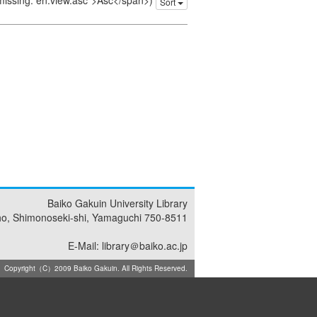
 missing: en.view.asc">Asc</span>)
Sort
Baiko Gakuin University Library
ho, Shimonoseki-shi, Yamaguchi 750-8511
E-Mail: library＠baiko.ac.jp
Copyright（C）2009 Baiko Gakuin. All Rights Reserved.