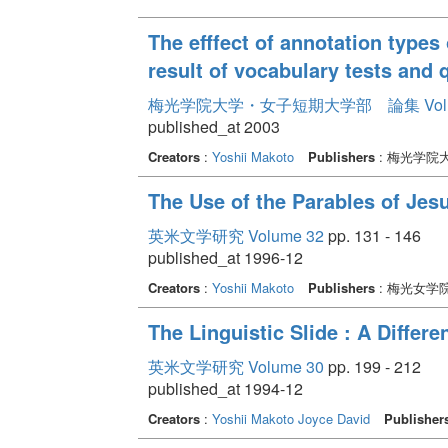
The efffect of annotation types
result of vocabulary tests and 
梅光学院大学・女子短期大学部 論集 Volum
published_at 2003
Creators
:
Yoshii Makoto
Publishers
: 梅光学院
The Use of the Parables of Jes
英米文学研究 Volume 32
pp. 131 - 146
published_at 1996-12
Creators
:
Yoshii Makoto
Publishers
: 梅光女学
The Linguistic Slide : A Differ
英米文学研究 Volume 30
pp. 199 - 212
published_at 1994-12
Creators
:
Yoshii Makoto
Joyce David
Publisher