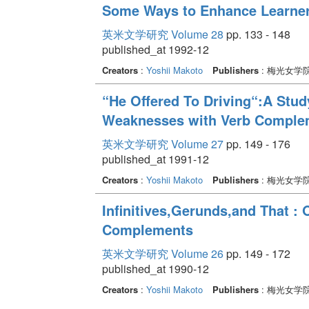
Some Ways to Enhance Learner
英米文学研究 Volume 28
pp. 133 - 148
published_at 1992-12
Creators
:
Yoshii Makoto
Publishers
: 梅光女学
“He Offered To Driving“:A Stud
Weaknesses with Verb Comple
英米文学研究 Volume 27
pp. 149 - 176
published_at 1991-12
Creators
:
Yoshii Makoto
Publishers
: 梅光女学
Infinitives,Gerunds,and That : O
Complements
英米文学研究 Volume 26
pp. 149 - 172
published_at 1990-12
Creators
:
Yoshii Makoto
Publishers
: 梅光女学