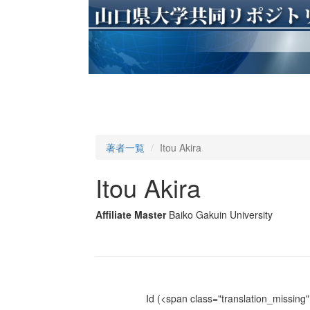
著者一覧
Itou Akira
Itou Akira
Affiliate Master
Baiko Gakuin University
Id
(<span class="translation_missing" 