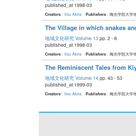
published_at 1998-03
Creators
:
Itou Akira
Publishers
: 梅光学院大学
The Village in which snakes and
地域文化研究 Volume 13
pp. 2 - 8
published_at 1998-03
Creators
:
Itou Akira
Publishers
: 梅光学院大学
The Reminiscent Tales from Ki
地域文化研究 Volume 14
pp. 43 - 53
published_at 1999-03
Creators
:
Itou Akira
Publishers
: 梅光学院大学