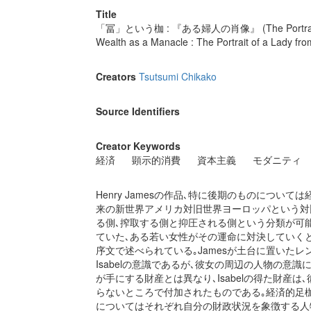
Title
「冨」という枷 : 『ある婦人の肖像』 (The Portrai
Wealth as a Manacle : The Portrait of a Lady fr
Creators
Tsutsumi Chikako
Source Identifiers
Creator Keywords
経済
顕示的消費
資本主義
モダニティ
Henry Jamesの作品､特に後期のものにつ
来の新世界アメリカ対旧世界ヨーロッパという対
る側､搾取する側と抑圧される側という分類が可能である｡ T
ていた､ある若い女性がその運命に対決していく
序文で述べられている｡Jamesが土台に置いたレ
Isabelの意識であるが､彼女の周辺の人物の意
が手にする財産とは異なり､Isabelの得た財産
らないところで付加されたものである｡経済的足枷
についてはそれぞれ自分の財政状況を象徴する人