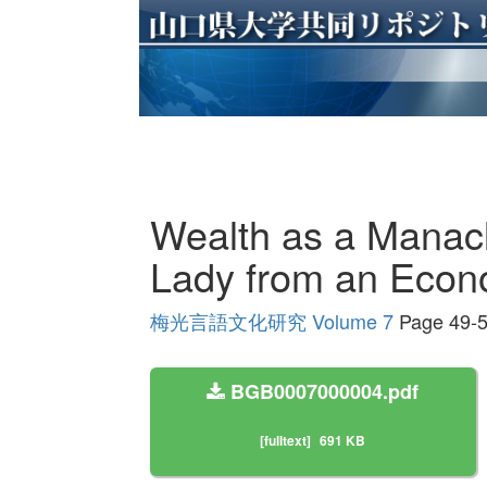
Wealth as a Manacle
Lady from an Econ
梅光言語文化研究 Volume 7
Page 49-
BGB0007000004.pdf
[fulltext]
691 KB