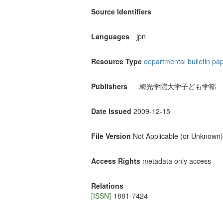
Source Identifiers
Languages
jpn
Resource Type
departmental bulletin pa
Publishers
梅光学院大学子ども学部
Date Issued
2009-12-15
File Version
Not Applicable (or Unknown)
Access Rights
metadata only access
Relations
[ISSN]
1881-7424