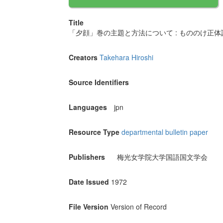
Title
「夕顔」巻の主題と方法について : もののけ正
Creators
Takehara Hiroshi
Source Identifiers
Languages
jpn
Resource Type
departmental bulletin paper
Publishers
梅光女学院大学国語国文学会
Date Issued
1972
File Version
Version of Record