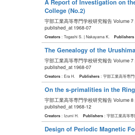
A Report of Investigation on th
College (No.2)
宇部工業高等専門学校研究報告 Volume 7 pp. 
published_at 1968-07
Creators
: Togashi S. | Nakayama K.
Publishers
The Genealogy of the Urushima
宇部工業高等専門学校研究報告 Volume 7 pp. 
published_at 1968-07
Creators
: Era H.
Publishers
: 宇部工業高等専門
On the s-primalities in the Rin
宇部工業高等専門学校研究報告 Volume 8 pp.
published_at 1968-12
Creators
: Izumi H.
Publishers
: 宇部工業高等専
Design of Periodic Magnetic Fo