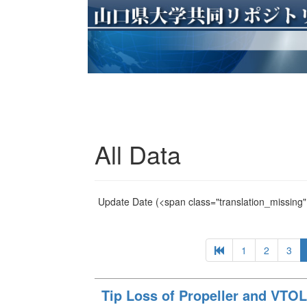
All Data
Update Date
(<span class="translation_missing" 
1
2
3
Tip Loss of Propeller and VTOL