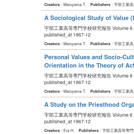
Creators
: Maruyama T.
Publishers
: 宇部工業
A Sociological Study of Value (I
宇部工業高等専門学校研究報告 Volume 6 pp. 
published_at 1967-12
Creators
: Maruyama T.
Publishers
: 宇部工業
Personal Values and Socio-Cult
Orientation in the Theory of Ac
宇部工業高等専門学校研究報告 Volume 6 pp. 
published_at 1967-12
Creators
: Maruyama T.
Publishers
: 宇部工業
A Study on the Priesthood Orga
宇部工業高等専門学校研究報告 Volume 6 pp. 
published_at 1967-12
Creators
: Era H.
Publishers
: 宇部工業高等専門