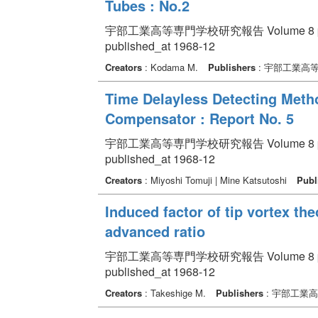
Tubes : No.2
宇部工業高等専門学校研究報告 Volume 8 pp.
published_at 1968-12
Creators
: Kodama M.
Publishers
: 宇部工業高
Time Delayless Detecting Metho
Compensator : Report No. 5
宇部工業高等専門学校研究報告 Volume 8 pp. 
published_at 1968-12
Creators
: Miyoshi Tomuji | Mine Katsutoshi
Publ
Induced factor of tip vortex the
advanced ratio
宇部工業高等専門学校研究報告 Volume 8 pp. 
published_at 1968-12
Creators
: Takeshige M.
Publishers
: 宇部工業