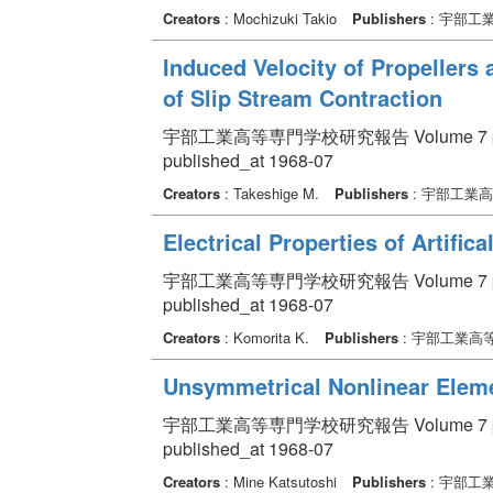
Creators
: Mochizuki Takio
Publishers
: 宇部工
Induced Velocity of Propellers
of Slip Stream Contraction
宇部工業高等専門学校研究報告 Volume 7 pp. 
published_at 1968-07
Creators
: Takeshige M.
Publishers
: 宇部工業
Electrical Properties of Artifi
宇部工業高等専門学校研究報告 Volume 7 pp. 
published_at 1968-07
Creators
: Komorita K.
Publishers
: 宇部工業高
Unsymmetrical Nonlinear Eleme
宇部工業高等専門学校研究報告 Volume 7 pp. 
published_at 1968-07
Creators
: Mine Katsutoshi
Publishers
: 宇部工