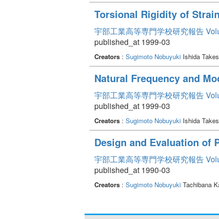
Torsional Rigidity of Stra
宇部工業高等専門学校研究報告 Volum
published_at 1999-03
Creators
:
Sugimoto Nobuyuki
Ishida Take
Natural Frequency and Mode
宇部工業高等専門学校研究報告 Volum
published_at 1999-03
Creators
:
Sugimoto Nobuyuki
Ishida Take
Design and Evaluation of 
宇部工業高等専門学校研究報告 Volum
published_at 1990-03
Creators
:
Sugimoto Nobuyuki
Tachibana K