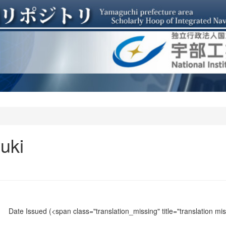
uki
Date Issued
(<span class="translation_missing" title="translation m