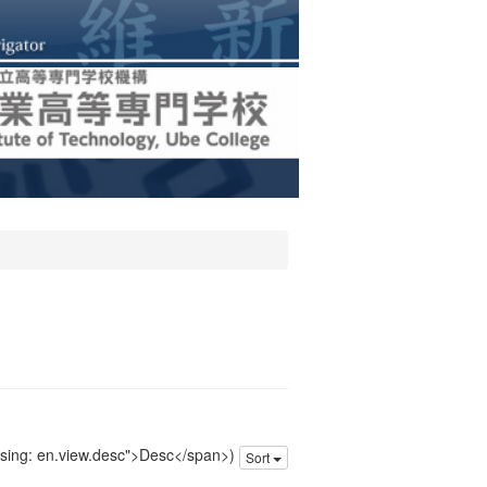
issing: en.view.desc">Desc</span>)
Sort