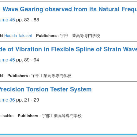
in Wave Gearing observed from its Natural Fre
e 45
pp. 83 - 88
shi
Harada Takashi
Publishers
: 宇部工業高等専門学校
 of Vibration in Flexible Spline of Strain Wav
e 45
pp. 89 - 94
shi
Publishers
: 宇部工業高等専門学校
Precision Torsion Tester System
e 36
pp. 21 - 29
atsuhiro
Publishers
: 宇部工業高等専門学校