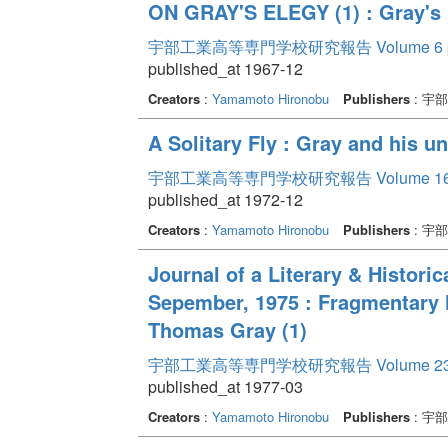
ON GRAY'S ELEGY (1) : Gray's 
宇部工業高等専門学校研究報告 Volume 6
published_at 1967-12
Creators
:
Yamamoto Hironobu
Publishers
: 宇
A Solitary Fly : Gray and his u
宇部工業高等専門学校研究報告 Volume 1
published_at 1972-12
Creators
:
Yamamoto Hironobu
Publishers
: 宇
Journal of a Literary & Historica
Sepember, 1975 : Fragmentary 
Thomas Gray (1)
宇部工業高等専門学校研究報告 Volume 2
published_at 1977-03
Creators
:
Yamamoto Hironobu
Publishers
: 宇