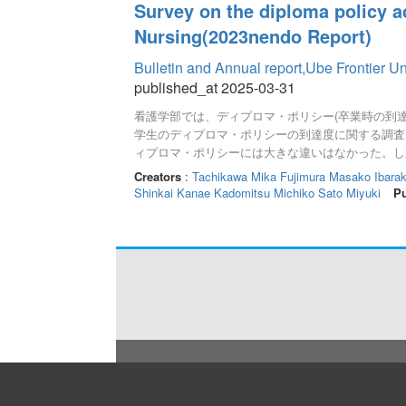
Survey on the diploma policy a
Nursing(2023nendo Report)
Bulletin and Annual report,Ube Frontier U
published_at 2025-03-31
看護学部では、ディプロマ・ポリシー(卒業時の到達目
学生のディプロマ・ポリシーの到達度に関する調査を
ィプロマ・ポリシーには大きな違いはなかった。し
後も力を身につける教育を行わなければならないことが
Creators
:
Tachikawa Mika
Fujimura Masako
Ibara
ロマ・ポリシーの変化を比較した結果、学年が1学
Shinkai Kanae
Kadomitsu Michiko
Sato Miyuki
Pu
目をみると、特に(幅広い教養に基づく柔軟な思考
題であることが分かった。(看護の視点から広く社
の活動として社会貢献活動に取り組みやすい環境を